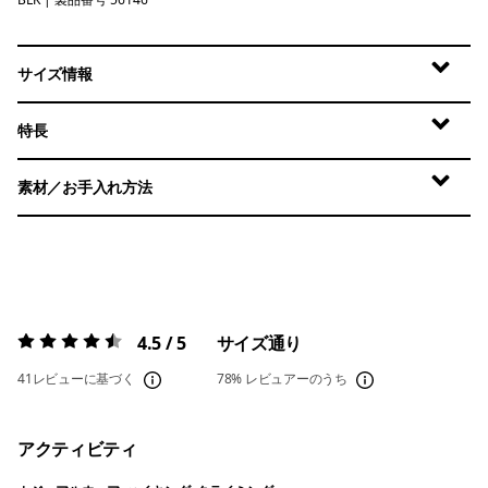
Black
サイズ情報
特長
素材／お手入れ方法
4.5 / 5
サイズ通り
評価:
4.5 / 5
41レビューに基づく
78%
レビュアーのうち
アクティビティ