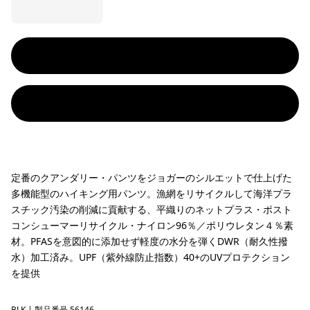
定番のクアンダリー・パンツをジョガーのシルエットで仕上げた
多機能型のハイキング用パンツ。漁網をリサイクルして海洋プラ
スチック汚染の削減に貢献する、平織りのネットプラス・ポスト
コンシューマーリサイクル・ナイロン96％／ポリウレタン４％素
材。PFASを意図的に添加せず軽度の水分を弾くDWR（耐久性撥
水）加工済み。UPF（紫外線防止指数）40+のUVプロテクション
を提供
BLK
| 製品番号 56146