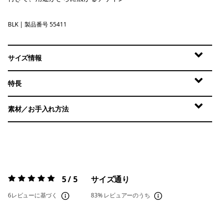
BLK
Black
| 製品番号 55411
サイズ情報
特長
素材／お手入れ方法
5 / 5
サイズ通り
評価:
5 / 5
6レビューに基づく
83%
レビュアーのうち