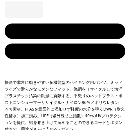
快適で非常に動きやすい多機能型のハイキング用パンツ。ミッド
ライズで滑らかなモダンなフィット。漁網をリサイクルして海洋
プラスチック汚染の削減に貢献する、平織りのネットプラス・ポ
ストコンシューマーリサイクル・ナイロン96％／ポリウレタン
４％素材。PFASを意図的に添加せず軽度の水分を弾くDWR（耐久
性撥水）加工済み。UPF（紫外線防止指数）40+のUVプロテクシ
ョンを提供。裾を巻き上げて留めることのできるコードとボタン
付きで、用途がさらに広がるデザイン