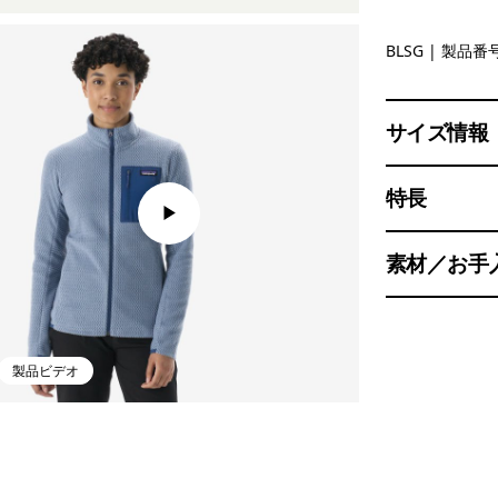
Blue Sage
BLSG
| 製品番号
サイズ情報
特長
素材／お手
製品ビデオ