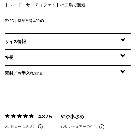
トレード・サーティファイドの工場で製造
BYFG
Berry Fig
| 製品番号 40040
サイズ情報
特長
素材／お手入れ方法
4.8 / 5
やや小さめ
評価:
4.8 / 5
5レビューに基づく
80%
レビュアーのうち