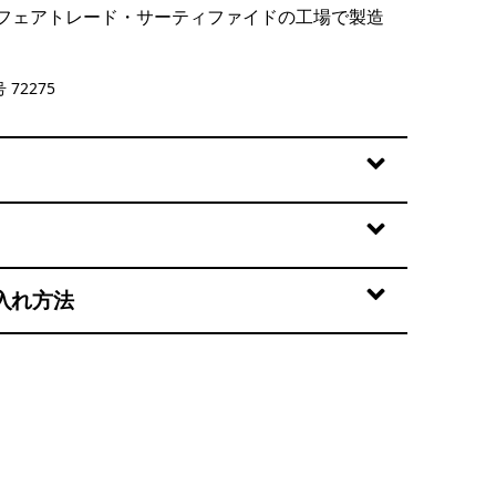
フェアトレード・サーティファイドの工場で製造
rbet
 72275
入れ方法