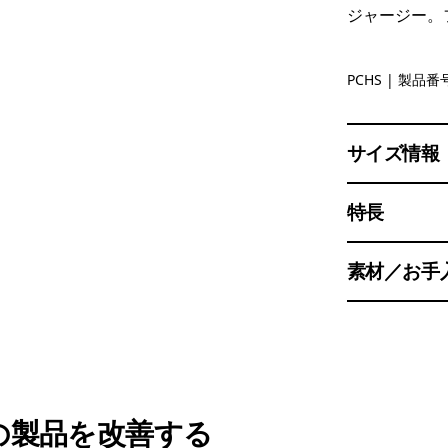
ジャージー。
Peach She
PCHS
| 製品番号
サイズ情報
特長
素材／お手
の製品を改善する