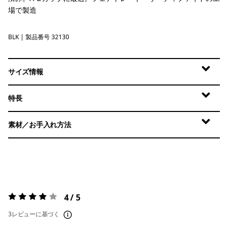
場で製造
BLK
Black
| 製品番号 32130
サイズ情報
特長
素材／お手入れ方法
4 / 5
評価:
4 / 5
3レビューに基づく