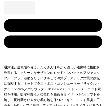
通気性と速乾性を備え、たくさん汗をかく激しい運動時に性能を
発揮する、クリーンなデザインのミッドインパクトのアジャスタ
ブル・ブラ。漁網をリサイクルして海洋プラスチック汚染の削減
に貢献する、ネットプラス・ポストコンシューマーリサイクル・
ナイロン74％／ポリウレタン26％のパワーストレッチ・ニット素
材を使用。吸湿発散性と柔軟性を高めるミドリ・バイオソフトを
施し、長時間さわやかな着心地を保つハイキュ・ミント防臭加工
済み。A-Dカップに最適。フェアトレード・サーティファイドの工