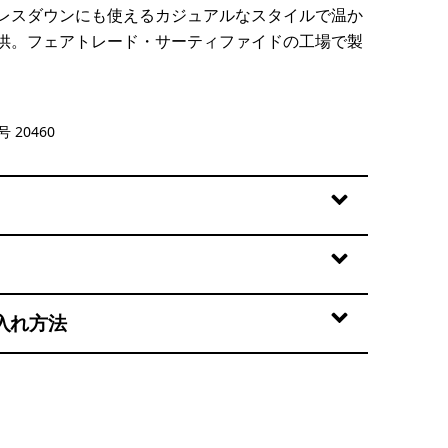
レスダウンにも使えるカジュアルなスタイルで温か
供。フェアトレード・サーティファイドの工場で製
d Stone
 20460
入れ方法