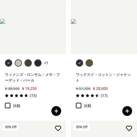
+1
ウィメンズ・ロンサム・メサ・フ
ワックスド・コットン・ジャケッ
ーデッド・パーカ
ト
¥ 38,500
¥ 19,250
¥ 57,200
¥ 28,600
レビュー
レビュー
(15
)
(17
)
評価: 4.7 / 5
評価: 4.5 / 5
比較
比較
30
% Off
30
% Off