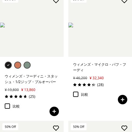
絞り込み
フィット
ウィメンズ・マイクロ・パフ・フ
ーディ
ウィメンズ・フーディニ・スタッ
¥ 46,200
¥ 32,340
シュ・1/2ジップ・プルオーバー
レビュー
(28
)
評価: 4.3 / 5
¥ 19,800
¥ 13,860
比較
レビュー
(25
)
評価: 4.6 / 5
比較
50
% Off
50
% Off