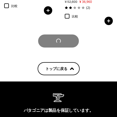
¥ 52,800
¥ 36,960
比較
レビュー
(2
)
評価: 2.0 / 5
比較
さらに見る
トップに戻る
パタゴニアは製品を保証しています。