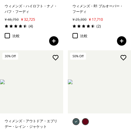
ウィメンズ・ハイロフト・ナノ・
ウィメンズ・R1 プルオーバー・
パフ・フーディ
フーディ
¥ 46,750
¥ 32,725
¥ 25,300
¥ 17,710
レビュー
レビュー
(4
)
(2
)
評価: 4.5 / 5
評価: 4.5 / 5
比較
比較
30
% Off
50
% Off
ウィメンズ・アウトドア・エブリ
デー・レイン・ジャケット