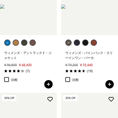
ウィメンズ・アントラックド・ジ
ウィメンズ・パインバンク・スリ
ャケット
ーインワン・パーカ
¥ 96,800
¥ 48,400
¥ 79,200
¥ 55,440
レビュー
レビュー
(7
)
(19
)
評価: 4.3 / 5
評価: 4.6 / 5
比較
比較
30
% Off
30
% Off