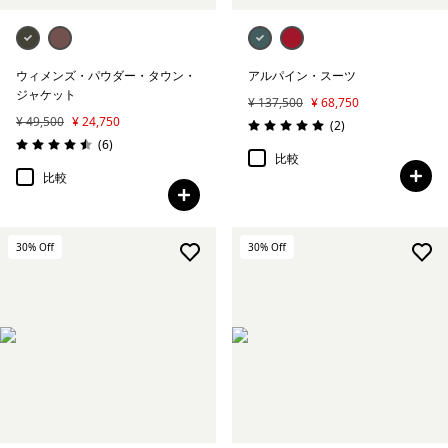
ウィメンズ・パウダー・タウン・
アルパイン・スーツ
ジャケット
¥ 137,500
¥ 68,750
¥ 49,500
¥ 24,750
レビュー
(2
)
評価: 5.0 / 5
レビュー
(6
)
評価: 4.5 / 5
比較
比較
30
% Off
30
% Off