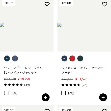
ボトムス
30
% Off
30
% Off
ワンピース、ジャンプスーツ＆オーバーオール
ソックス＆アンダーウェア
すべて表示 (5)
絞り込み
在庫のあるサイズ
絞り込み
在庫のあるカラー
ウィメンズ・トレントシェル
ウィメンズ・ダウン・セーター・
3L・レイン・ジャケット
フーディ
絞り込み
スポーツ
¥ 27,500
¥ 19,250
¥ 45,100
¥ 31,570
レビュー
レビュー
(39
)
(28
)
評価: 4.6 / 5
評価: 4.6 / 5
絞り込み
特長
比較
比較
絞り込み
素材
30
% Off
30
% Off