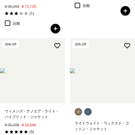
比較
¥ 30,250
¥ 15,125
レビュー
(1
)
評価: 3.0 / 5
比較
30
% Off
30
% Off
ウィメンズ・ナノエア・ライト・
ハイブリッド・ジャケット
ライトウェイト・ワックスド・コ
¥ 35,200
¥ 24,640
ットン・ジャケット
レビュー
(5
)
評価: 5.0 / 5