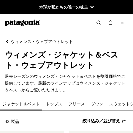
地球が私たちの唯一の株主
絞り込み／並び替え
クリア
並べ替え
ウィメンズ・ウェブアウトレット
絞り込み
カテゴリー
ウィメンズ・ジャケット＆ベス
ジャケット＆ベスト
ト・ウェブアウトレット
トップス
過去シーズンのウィメンズ・ジャケット＆ベストを割引価格でご
提供しています。最新のラインナップは
ウィメンズ・ジャケット
フリース
＆ベスト
からご覧いただけます。
ジャケット＆ベスト
トップス
フリース
ダウン
スウェット
ダウン
スウェットシャツ＆フーディ
絞り込み／並び替え
42 製品