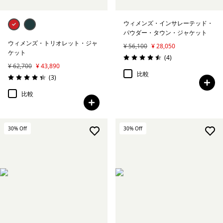
ウィメンズ・インサレーテッド・
パウダー・タウン・ジャケット
ウィメンズ・トリオレット・ジャ
¥ 56,100
¥ 28,050
ケット
レビュー
(4
)
評価: 4.5 / 5
¥ 62,700
¥ 43,890
比較
レビュー
(3
)
評価: 4.3 / 5
比較
30
% Off
30
% Off