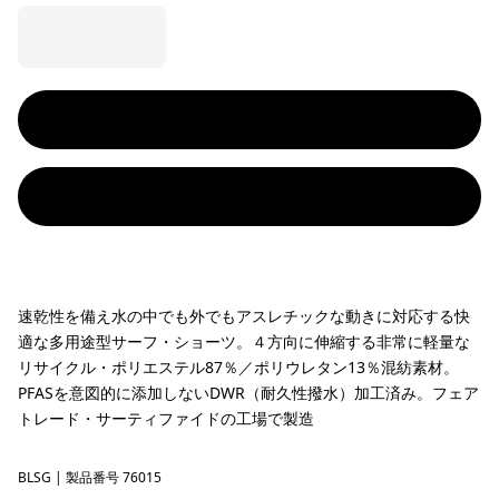
速乾性を備え水の中でも外でもアスレチックな動きに対応する快
適な多用途型サーフ・ショーツ。４方向に伸縮する非常に軽量な
リサイクル・ポリエステル87％／ポリウレタン13％混紡素材。
PFASを意図的に添加しないDWR（耐久性撥水）加工済み。フェア
トレード・サーティファイドの工場で製造
BLSG
Blue Sage
| 製品番号 76015