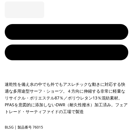
速乾性を備え水の中でも外でもアスレチックな動きに対応する快
適な多用途型サーフ・ショーツ。４方向に伸縮する非常に軽量な
リサイクル・ポリエステル87％／ポリウレタン13％混紡素材。
PFASを意図的に添加しないDWR（耐久性撥水）加工済み。フェア
トレード・サーティファイドの工場で製造
BLSG
Blue Sage
| 製品番号 76015