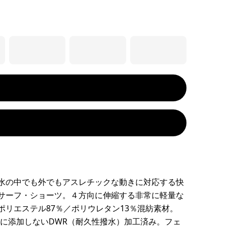
水の中でも外でもアスレチックな動きに対応する快
サーフ・ショーツ。４方向に伸縮する非常に軽量な
ポリエステル87％／ポリウレタン13％混紡素材。
図的に添加しないDWR（耐久性撥水）加工済み。フェ