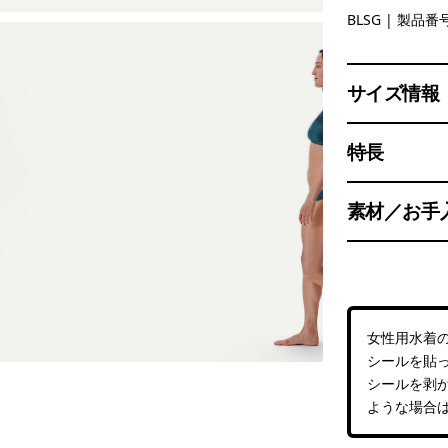
Blue Sage
BLSG
| 製品番号
サイズ情報
特長
素材／お手
女性用水着
シールを貼
シールを剥
ような場合