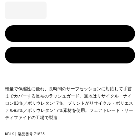
軽量で伸縮性に優れ、長時間のサーフセッションに対応して手首
までカバーする長袖のラッシュガード。無地はリサイクル・ナイ
ロン83％／ポリウレタン17％、プリントがリサイクル・ポリエス
テル83％／ポリウレタン17％素材を使用。フェアトレード・サー
ティファイドの工場で製造
KBLK
Kaleido Bloom: Black
| 製品番号 71835