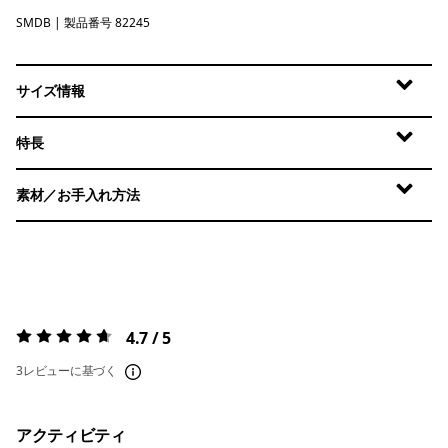
SMDB
Smolder Blue
| 製品番号 82245
サイズ情報
特長
素材／お手入れ方法
4.7 / 5
評価:
4.7 / 5
3レビューに基づく
アクティビティ