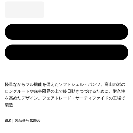
軽量ながらフル機能を備えたソフトシェル・パンツ。高山の岩の
ロングルートや森林限界の上で終日動きつづけるために、耐久性
を高めたデザイン。フェアトレード・サーティファイドの工場で
製造
BLK
Black
| 製品番号 82966