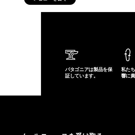
パタゴニアは製品を保
私た
証しています。
響に
製品保証を見る
フット