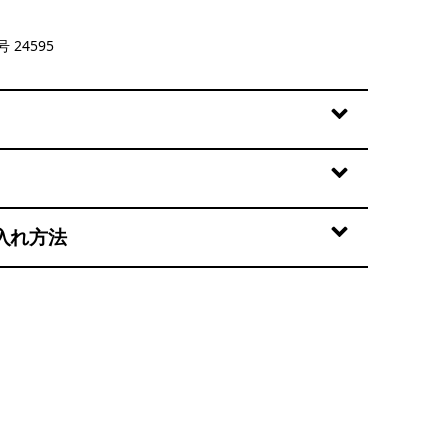
reen
 24595
入れ方法