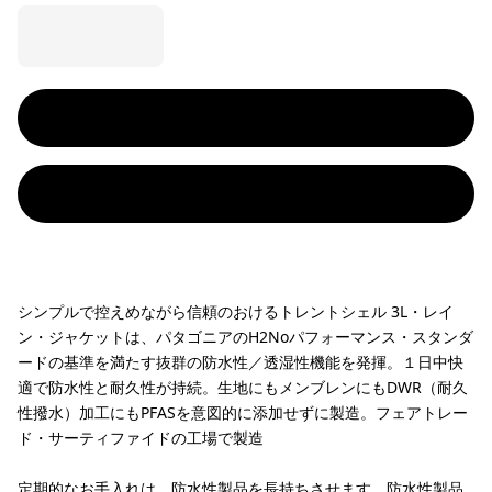
シンプルで控えめながら信頼のおけるトレントシェル 3L・レイ
ン・ジャケットは、パタゴニアのH2Noパフォーマンス・スタンダ
ードの基準を満たす抜群の防水性／透湿性機能を発揮。１日中快
適で防水性と耐久性が持続。生地にもメンブレンにもDWR（耐久
性撥水）加工にもPFASを意図的に添加せずに製造。フェアトレー
ド・サーティファイドの工場で製造
定期的なお手入れは、防水性製品を長持ちさせます。
防水性製品