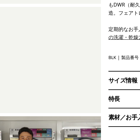
もDWR（耐
造。フェアト
定期的なお手
の洗濯・乾燥
Black
BLK
| 製品番号 
サイズ情報
特長
素材／お手