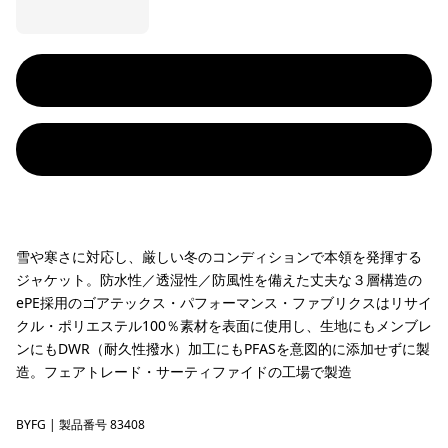
雪や寒さに対応し、厳しい冬のコンディションで本領を発揮する
ジャケット。防水性／透湿性／防風性を備えた丈夫な３層構造の
ePE採用のゴアテックス・パフォーマンス・ファブリクスはリサイ
クル・ポリエステル100％素材を表面に使用し、生地にもメンブレ
ンにもDWR（耐久性撥水）加工にもPFASを意図的に添加せずに製
造。フェアトレード・サーティファイドの工場で製造
BYFG
Berry Fig
| 製品番号 83408