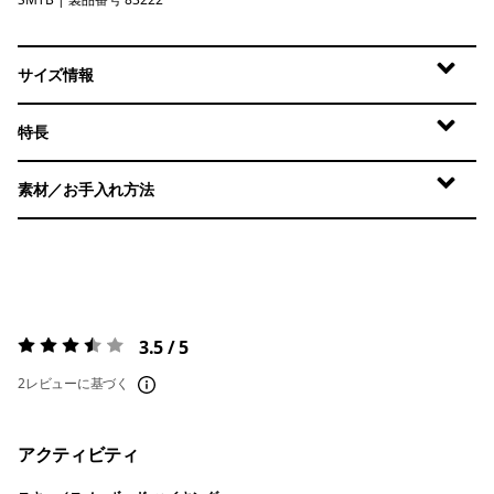
Summit Blue
サイズ情報
特長
素材／お手入れ方法
3.5 / 5
評価:
3.5 / 5
2レビューに基づく
アクティビティ