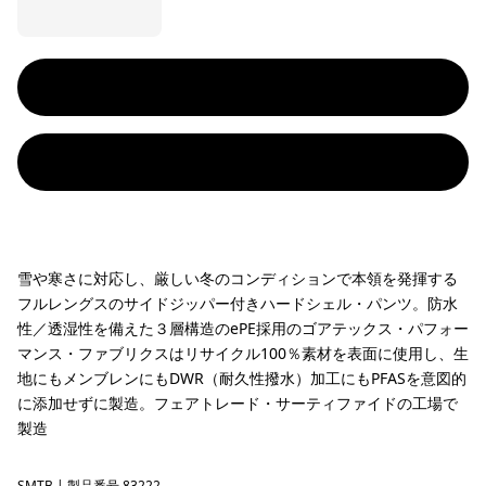
雪や寒さに対応し、厳しい冬のコンディションで本領を発揮する
フルレングスのサイドジッパー付きハードシェル・パンツ。防水
性／透湿性を備えた３層構造のePE採用のゴアテックス・パフォー
マンス・ファブリクスはリサイクル100％素材を表面に使用し、生
地にもメンブレンにもDWR（耐久性撥水）加工にもPFASを意図的
に添加せずに製造。フェアトレード・サーティファイドの工場で
製造
SMTB
| 製品番号 83222