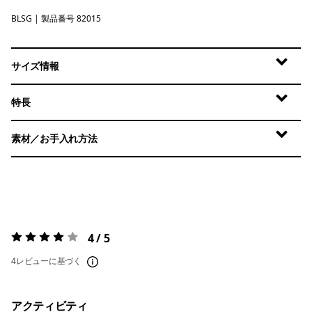
BLSG
Blue Sage
| 製品番号 82015
サイズ情報
特長
素材／お手入れ方法
4 / 5
評価:
4 / 5
4レビューに基づく
アクティビティ