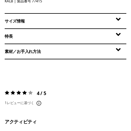
KALB
Kaleido: Black
| 製品番号 77415
サイズ情報
特長
素材／お手入れ方法
4 / 5
評価:
4 / 5
1レビューに基づく
アクティビティ