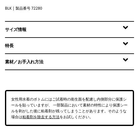
BLK
Black
| 製品番号 72280
サイズ情報
特長
素材／お手入れ方法
女性用水着のボトムにはご試着時の衛生面を配慮し内側部分に保護シ
ールを貼っていますが、 一部製品において素材の特性により保護シー
ルを剥がした後に粘着剤が残ってしまうことがあります。そのような
場合は
粘着剤を除去する方法
をお試しください。