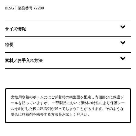
BLSG
Blue Sage
| 製品番号 72280
サイズ情報
特長
素材／お手入れ方法
女性用水着のボトムにはご試着時の衛生面を配慮し内側部分に保護シ
ールを貼っていますが、 一部製品において素材の特性により保護シー
ルを剥がした後に粘着剤が残ってしまうことがあります。そのような
場合は
粘着剤を除去する方法
をお試しください。