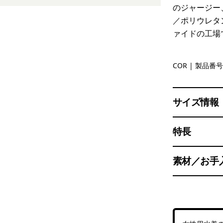
のジャージー
／ポリウレタ
ァイドの工場
Coral
COR
| 製品番号 
サイズ情報
特長
素材／お手