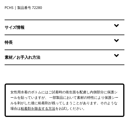
PCHS
Peach Sherbet
| 製品番号 72280
サイズ情報
特長
素材／お手入れ方法
女性用水着のボトムにはご試着時の衛生面を配慮し内側部分に保護シ
ールを貼っていますが、 一部製品において素材の特性により保護シー
ルを剥がした後に粘着剤が残ってしまうことがあります。そのような
場合は
粘着剤を除去する方法
をお試しください。