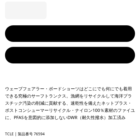
ウェーブフェアラー・ボードショーツはどこにでも何にでも着用
できる究極のサーフトランクス。漁網をリサイクルして海洋プラ
スチック汚染の削減に貢献する、速乾性を備えたネットプラス・
ポストコンシューマーリサイクル・ナイロン100％素材のファイユ
に、PFASを意図的に添加しないDWR（耐久性撥水）加工済み
TCLE
Tropiclimb: Hot Ember
| 製品番号 76594