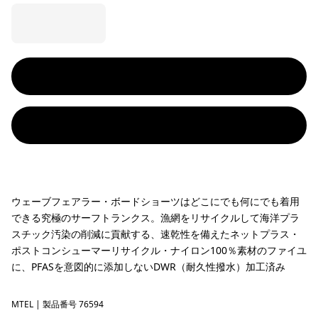
ウェーブフェアラー・ボードショーツはどこにでも何にでも着用
できる究極のサーフトランクス。漁網をリサイクルして海洋プラ
スチック汚染の削減に貢献する、速乾性を備えたネットプラス・
ポストコンシューマーリサイクル・ナイロン100％素材のファイユ
に、PFASを意図的に添加しないDWR（耐久性撥水）加工済み
MTEL
Mother Tree: Early Teal
| 製品番号 76594