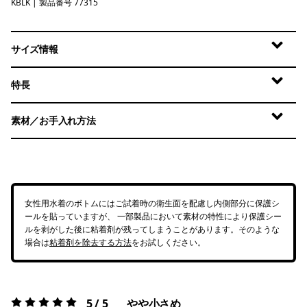
KBLK
Kaleido Bloom: Black
| 製品番号 77315
サイズ情報
特長
素材／お手入れ方法
女性用水着のボトムにはご試着時の衛生面を配慮し内側部分に保護シ
ールを貼っていますが、 一部製品において素材の特性により保護シー
ルを剥がした後に粘着剤が残ってしまうことがあります。そのような
場合は
粘着剤を除去する方法
をお試しください。
5 / 5
やや小さめ
評価:
5 / 5