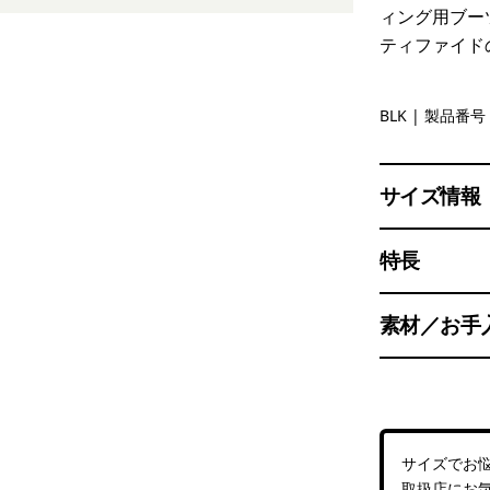
ィング用ブー
ティファイド
Black
BLK
| 製品番号 
サイズ情報
特長
素材／お手
サイズでお
取扱店
にお