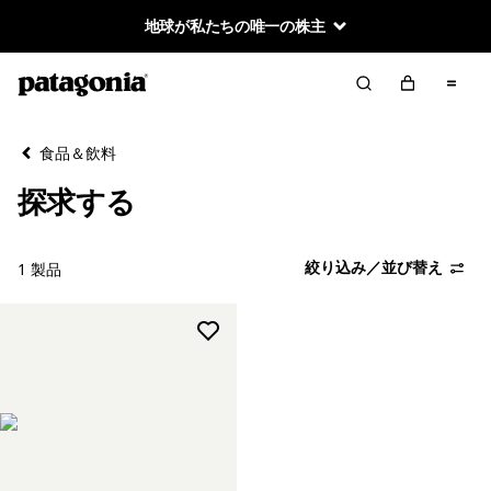
地球が私たちの唯一の株主
絞り込み／並び替え
クリア
並べ替え
食品＆飲料
絞り込み
カテゴリー
探求する
絞り込み／並び替え
1 製品