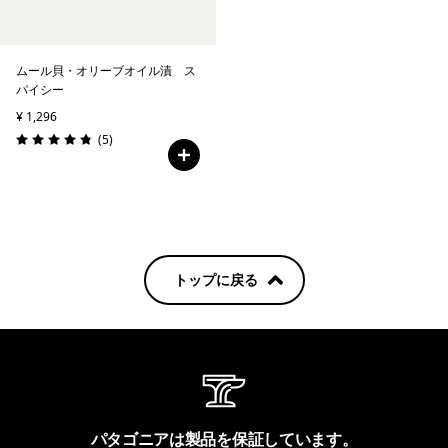
ムール貝・オリーブオイル漬 ス
パイシー
¥ 1,296
レビュー
(5
)
評価: 4.8 / 5
トップに戻る
パタゴニアは製品を保証しています。