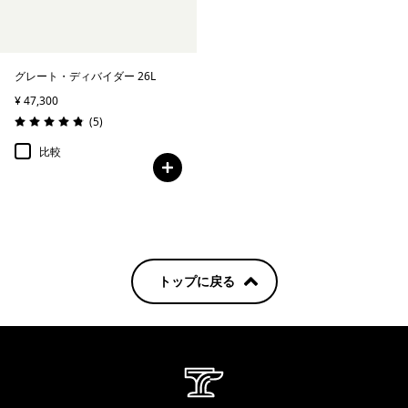
グレート・ディバイダー 26L
¥ 47,300
レビュー
(5
)
評価: 4.8 / 5
比較
トップに戻る