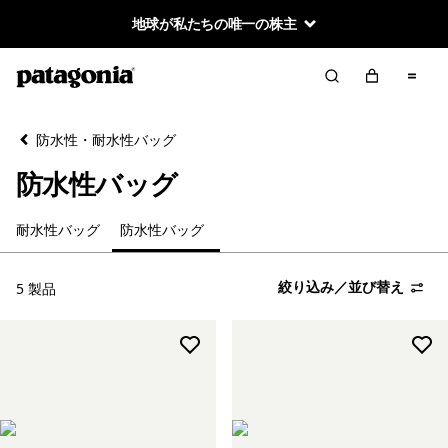
地球が私たちの唯一の株主
絞り込み／並び替え
クリア
並べ替え
防水性・耐水性バッグ
絞り込み
カテゴリー
防水性バッグ
耐水性バッグ
耐水性バッグ
防水性バッグ
防水性バッグ
絞り込み／並び替え
5 製品
絞り込み
在庫のあるカラー
絞り込み
スポーツ
絞り込み
容量