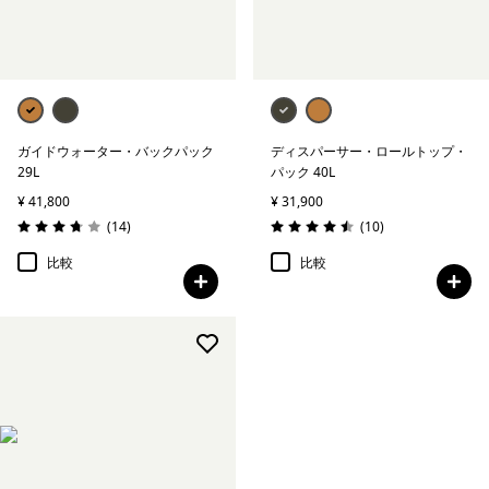
ガイドウォーター・バックパック
ディスパーサー・ロールトップ・
29L
パック 40L
¥ 41,800
¥ 31,900
レビュー
レビュー
(14
)
(10
)
評価: 3.7 / 5
評価: 4.5 / 5
比較
比較