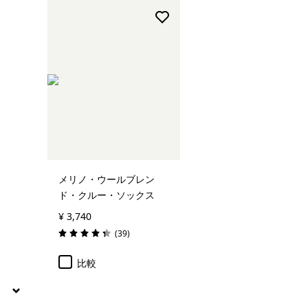
帽子＆アクセサリー
絞り込み
在庫のあるサイズ
メリノ・ウールブレン
ド・クルー・ソックス
¥ 3,740
レビュー
(39
)
評価: 4.3 / 5
比較