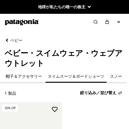
地球が私たちの唯一の株主
絞り込み／並び替え
クリア
並べ替え
ベビー
絞り込み
カテゴリー
ベビー・スイムウェア・ウェブア
ジャケット＆ベスト
ウトレット
フリース
帽子＆アクセサリー
スイムスーツ＆ボードショーツ
スノー
トップス
絞り込み／並び替え
1 製品
ボトムス
30
% Off
帽子＆アクセサリー