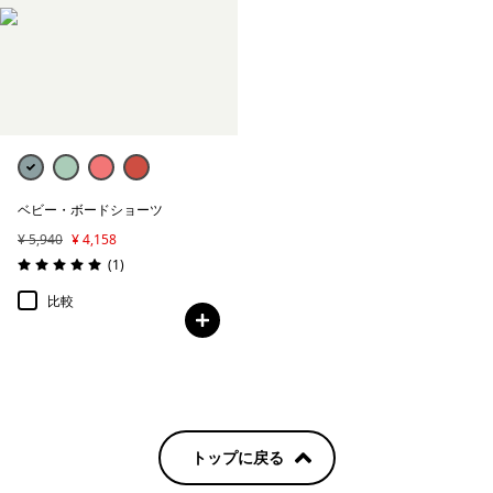
スイムスーツ＆ボードショーツ
スノー
絞り込み
在庫のあるカラー
絞り込み
特長
ベビー・ボードショーツ
¥ 5,940
¥ 4,158
レビュー
(1
)
評価: 5.0 / 5
比較
トップに戻る