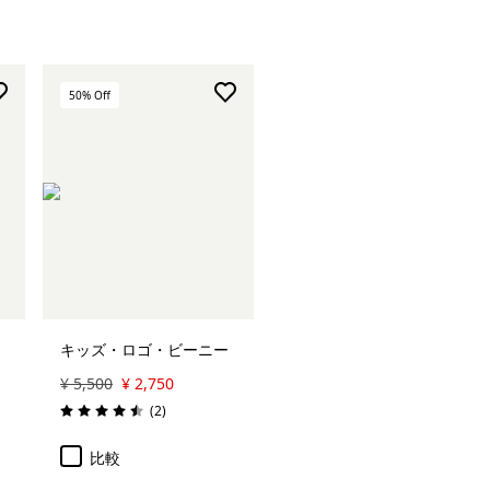
50
% Off
カートに追加
キッズ・ロゴ・ビーニー
¥ 5,500
¥ 2,750
レビュー
(2
)
評価: 4.5 / 5
比較