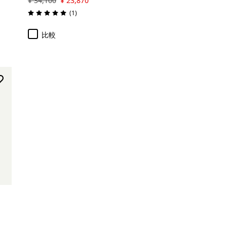
¥ 34,100
¥ 23,870
レビュー
(1
)
評価: 5.0 / 5
比較