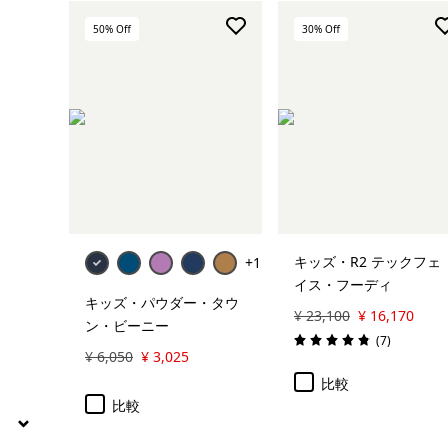
スキー＆スノーボード
50
% Off
30
% Off
絞り込み
在庫のあるサイズ
絞り込み
在庫のあるカラー
カートに追加
絞り込み
キッズ
絞り込み
スポーツ
キッズ・R2 テックフェ
+1
イス・フーディ
キッズ・パウダー・タウ
絞り込み
特長
¥ 23,100
¥ 16,170
ン・ビーニー
レビュー
(7
)
評価: 4.9 / 5
¥ 6,050
¥ 3,025
絞り込み
素材
比較
比較
絞り込み
フィット