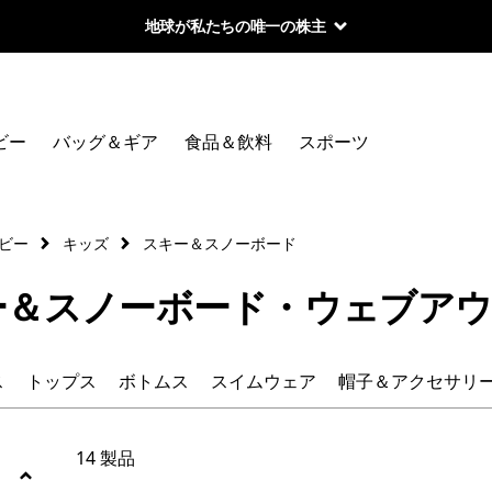
地球が私たちの唯一の株主
絞り込み
カテゴリー
ビー
バッグ＆ギア
食品＆飲料
スポーツ
ジャケット＆ベスト
フリース
ビー
キッズ
スキー＆スノーボード
トップス
ー＆スノーボード・ウェブア
ボトムス
ス
トップス
ボトムス
スイムウェア
帽子＆アクセサリ
スイムウェア
帽子＆アクセサリー
14 製品