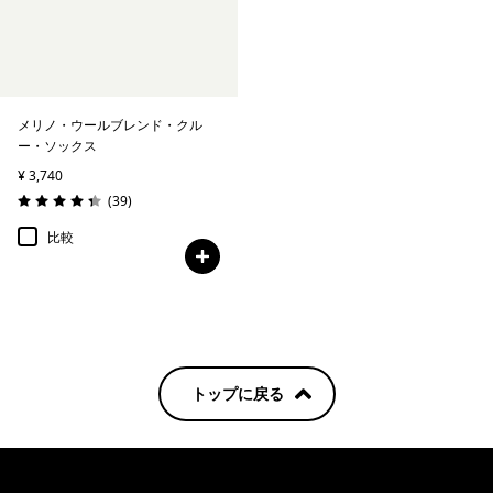
メリノ・ウールブレンド・クル
ー・ソックス
¥ 3,740
レビュー
(39
)
評価: 4.3 / 5
比較
トップに戻る