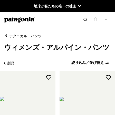
地球が私たちの唯一の株主
絞り込み／並び替え
クリア
並べ替え
テクニカル・パンツ
絞り込み
カテゴリー
ウィメンズ・アルパイン・パンツ
アルパイン・パンツ
絞り込み／並び替え
6 製品
絞り込み
在庫のあるサイズ
絞り込み
在庫のあるカラー
絞り込み
スポーツ
絞り込み
特長