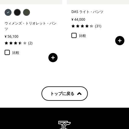
DAS ライト・パンツ
¥ 44,000
ウィメンズ・トリオレット・パン
レビュー
(31
)
評価: 4.3 / 5
ツ
比較
¥ 56,100
レビュー
(2
)
評価: 3.5 / 5
比較
トップに戻る