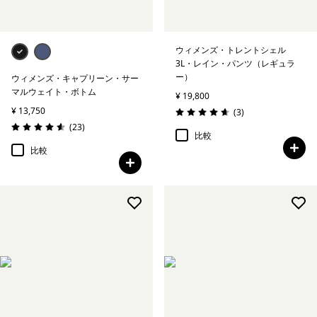
絞り込み
素材
ウィメンズ・トレントシェル
3L・レイン・パンツ（レギュラ
絞り込み
フィット
ー）
ウィメンズ・キャプリーン・サー
マルウェイト・ボトム
¥ 19,800
¥ 13,750
レビュー
(3
)
評価: 4.7 / 5
レビュー
(23
)
評価: 4.6 / 5
比較
比較