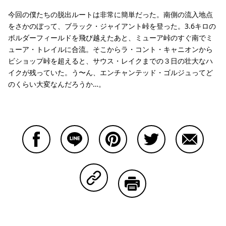
今回の僕たちの脱出ルートは非常に簡単だった。南側の流入地点
をさかのぼって、ブラック・ジャイアント峠を登った。3.6キロの
ボルダーフィールドを飛び越えたあと、ミューア峠のすぐ南でミ
ューア・トレイルに合流。そこからラ・コント・キャニオンから
ビショップ峠を超えると、サウス・レイクまでの３日の壮大なハ
イクが残っていた。う〜ん、エンチャンテッド・ゴルジュってど
のくらい大変なんだろうか…。
Facebookで共有する
Lineで共有する
Pinterestで共有する
Twitterで共有する
Emailで
Copy Linkで共有する
印刷する