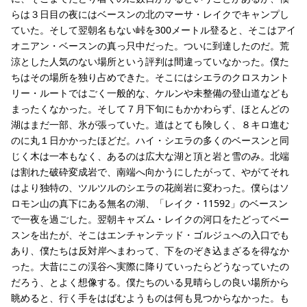
らは３日目の夜にはベースンの北のマーサ・レイクでキャンプし
ていた。そして翌朝名もない峠を300メートル登ると、そこはアイ
オニアン・ベースンの真っ只中だった。ついに到達したのだ。荒
涼とした人気のない場所という評判は間違っていなかった。僕た
ちはその場所を独り占めできた。そこにはシエラのクロスカント
リー・ルートではごく一般的な、ケルンや未整備の登山道なども
まったくなかった。そして７月下旬にもかかわらず、ほとんどの
湖はまだ一部、氷が張っていた。道はとても険しく、８キロ進む
のに丸１日かかったほどだ。ハイ・シエラの多くのベースンと同
じく木は一本もなく、あるのは広大な湖と頂と岩と雪のみ。北端
は割れた破砕変成岩で、南端へ向かうにしたがって、やがてそれ
はより独特の、ツルツルのシエラの花崗岩に変わった。僕らはソ
ロモン山の真下にある無名の湖、「レイク・11592」のベースン
で一夜を過ごした。翌朝キャズム・レイクの河口をたどってベー
スンを出たが、そこはエンチャンテッド・ゴルジュへの入口でも
あり、僕たちは反対岸へまわって、下をのぞき込まざるを得なか
った。大昔にこの渓谷へ実際に降りていったらどうなっていたの
だろう、とよく想像する。僕たちのいる見晴らしの良い場所から
眺めると、行く手をはばむようものは何も見つからなかった。も