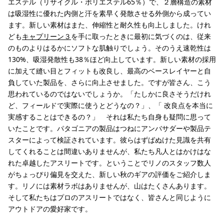
エステル（リサイクル・ポリエステル65％）で、２層構造の素材
は吸湿性に優れた内側と汗を素早く発散させる外側から成ってい
ます。新しい素材はまた、伸縮性と耐久性も向上しました。けれ
ども
キャプリーン３
を手に取ったときに最初に気づくのは、従来
のものよりはるかにソフトな肌触りでしょう。そのうえ速乾性は
130%、吸湿発散性も38％ほど向上しています。新しい素材の採用
に加えて縫い目とフィットも改良し、最高のベースレイヤーと自
負していた製品を、さらに向上させました。ですが皆さん、こう
思われているのではないでしょうか。「たしかに良さそうだけれ
ど、フィールドで実際に使うとどうなの？」、「 改良点を本当に
実感することはできるの？」 それは私たち自身も疑問に思って
いたことです。パタゴニアの製品はつねにアンバサダーや製品テ
スターによって検証されています。彼らはずばぬけた見識を共有
してくれることは間違いありませんが、私たち凡人とはかけはな
れた卓越したアスリートです。ということでリノのスタッフ数人
がちょっぴり偏見を交えた、新しい秋のギアの評価をご紹介しま
す。リノには素材ラボはありませんが、山はたくさんあります。
そして私たちはプロのアスリートではなく、皆さんと同じように
アウトドアの愛好家です。