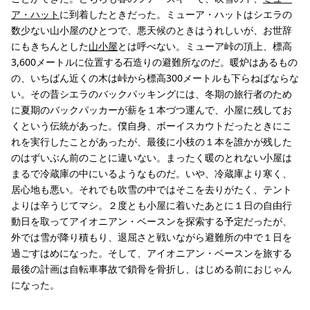
ア・ハット
に到着したときだった。ミューア・ハットはシエラの
数少ない山小屋のひとつで、悪天候のときはうれしいが、お世辞
にもきちんとした
山小屋
とは呼べない。ミューア峠の頂上、標高
3,600メートルに位置する石造りの避難所なのだ。暖炉はあるもの
の、いちばん近くの木は峠から標高300メートルも下らねばならな
い。その昔シエラのバックパッキングには、冬期の旅行者のため
に夏期のバックパッカーが薪を１本づつ運んで、小屋に残してお
くという伝統があった。僕自身、ボーイスカウトだったときにこ
れを実行したことがあったが、最後に小枝の１本を誰かが残した
のはずいぶん前のことに違いない。まったく暖のとれない小屋は
まるで冷蔵庫の中にいるようなものだ。いや、冷蔵庫より寒く、
居心地も悪い。それでも吹雪の中ではそこを去りがたく、テント
よりは辛うじてマシ。２度とも小屋に着いたあとに１日の自由行
動日を取ってアイオニアン・ベースンを探索する予定だったが、
外では雪が降り積もり、退屈さと戦いながら避難所の中で１日を
過ごすはめになった。そして、アイオニアン・ベースンを旅する
最後の計画は自転車事故で鎖骨を骨折し、はじめる前におじゃん
になった。