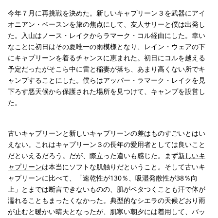
今年７月に再挑戦を決めた。新しいキャプリーン３を武器にアイ
オニアン・ベースンを旅の焦点にして、友人サリーと僕は出発し
た。入山はノース・レイクからラマーク・コル経由にした。幸い
なことに初日はその夏唯一の雨模様となり、レイン・ウェアの下
にキャプリーンを着るチャンスに恵まれた。初日にコルを越える
予定だったがそこら中に雷と稲妻が落ち、あまり高くない所でキ
ャンプすることにした。僕らはアッパー・ラマーク・レイクを見
下ろす悪天候から保護された場所を見つけて、キャンプを設営し
た。
古いキャプリーンと新しいキャプリーンの差はものすごいとはい
えない。これはキャプリーン３の長年の愛用者としては良いこと
だといえるだろう。だが、際立った違いも感じた。まず
新しいキ
ャプリーン
は本当にソフトな肌触りだということ。そして古いキ
ャプリーンに比べて、「速乾性が130％、吸湿発散性が38％向
上」とまでは断言できないものの、肌がベタつくことも汗で体が
濡れることもまったくなかった。典型的なシエラの天候どおり雨
が止むと暖かい晴天となったが、肌寒い朝夕には着用して、バッ