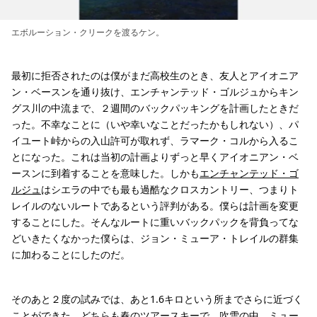
エボルーション・クリークを渡るケン。
最初に拒否されたのは僕がまだ高校生のとき、友人とアイオニア
ン・ベースンを通り抜け、エンチャンテッド・ゴルジュからキン
グス川の中流まで、２週間のバックパッキングを計画したときだ
った。不幸なことに（いや幸いなことだったかもしれない）、パ
イユート峠からの入山許可が取れず、ラマーク・コルから入るこ
とになった。これは当初の計画よりずっと早くアイオニアン・ベ
ースンに到着することを意味した。しかも
エンチャンテッド・ゴ
ルジュ
はシエラの中でも最も過酷なクロスカントリー、つまりト
レイルのないルートであるという評判がある。僕らは計画を変更
することにした。そんなルートに重いバックパックを背負ってな
どいきたくなかった僕らは、ジョン・ミューア・トレイルの群集
に加わることにしたのだ。
そのあと２度の試みでは、あと1.6キロという所までさらに近づく
ことができた。どちらも春のツアースキーで、吹雪の中、
ミュー