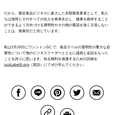
だから、最近食品ビジネスに参入した衣類製造業者として、私た
ちは地球とそのすべての住人を将来生かし、健康を維持すること
ができるよう方向づける透明性やその他の要請を強く主張しない
ことは、無責任だと信じています。
私は5月20日にワシントンD.C.で、食品ラベルの透明性の重大な必
要性について他のビジネスリーダーとともに議員と会話をもった
ことを誇りに思います。知る権利を保護するための詳細を
JustLabelIt.org
（英語）にてぜひ学んでください。
Facebookで共有する
Lineで共有する
Pinterestで共有する
Twitterで共有する
Emailで