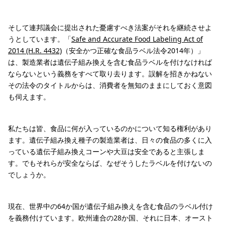
そして連邦議会に提出された憂慮すべき法案がそれを継続させよ
うとしています。「
Safe and Accurate Food Labeling Act of
2014 (H.R. 4432)
（安全かつ正確な食品ラベル法令2014年）」
は、製造業者は遺伝子組み換えを含む食品ラベルを付けなければ
ならないという義務をすべて取り去ります。誤解を招きかねない
その法令のタイトルからは、消費者を無知のままにしておく意図
も伺えます。
私たちは皆、食品に何が入っているのかについて知る権利があり
ます。遺伝子組み換え種子の製造業者は、日々の食品の多くに入
っている遺伝子組み換えコーンや大豆は安全であると主張しま
す。でもそれらが安全ならば、なぜそうしたラベルを付けないの
でしょうか。
現在、世界中の64か国が遺伝子組み換えを含む食品のラベル付け
を義務付けています。欧州連合の28か国、それに日本、オースト