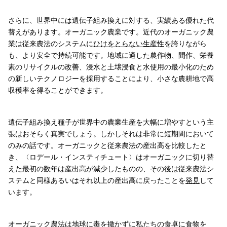
さらに、世界中には遺伝子組み換えに対する、実績ある優れた代
替えがあります。オーガニック農業です。近代のオーガニック農
業は従来農法のシステムに
ひけをとらない生産性
を誇りながら
も、より安全で持続可能です。地域に適した農作物、間作、栄養
素のリサイクルの改善、浸水と土壌浸食と水使用の最小化のため
の新しいテクノロジーを採用することにより、小さな農耕地で高
収穫率を得ることができます。
遺伝子組み換え種子が世界中の農業生産を大幅に増やすという主
張はおそらく真実でしょう。しかしそれは非常に短期間において
のみの話です。オーガニックと従来農法の産出高を比較したと
き、〈ロデール・インスティチュート〉はオーガニックに切り替
えた最初の数年は産出高が減少したものの、その後は従来農法シ
ステムと同様あるいはそれ以上の産出高に戻ったことを
発見
して
います。
オーガニック農法は地球に毒を撒かずに私たちの食卓に食物を