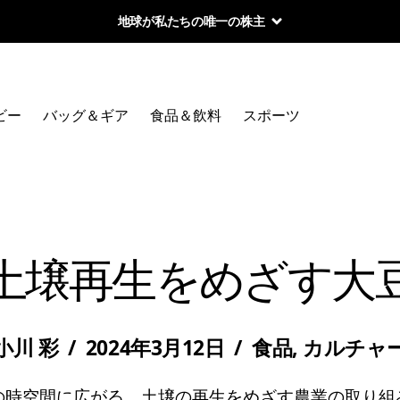
地球が私たちの唯一の株主
ビー
バッグ＆ギア
食品＆飲料
スポーツ
土壌再生をめざす大
小川 彩
/
2024年3月12日
/
食品
,
カルチャ
の時空間に広がる、土壌の再生をめざす農業の取り組