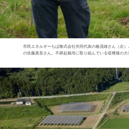
市民エネルギーちば株式会社共同代表の椿茂雄さん（左）とThree
の佐藤真吾さん。不耕起栽培に取り組んでいる収穫後の大