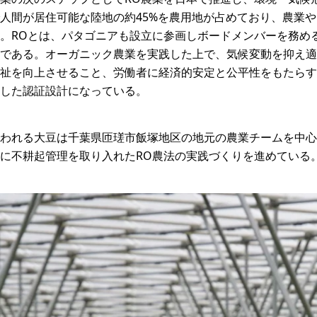
人間が居住可能な陸地の約45%を農用地が占めており、農業
。ROとは、パタゴニアも設立に参画しボードメンバーを務め
である。オーガニック農業を実践した上で、気候変動を抑え適
祉を向上させること、労働者に経済的安定と公平性をもたらす
した認証設計になっている。
われる大豆は千葉県匝瑳市飯塚地区の地元の農業チームを中心
に不耕起管理を取り入れたRO農法の実践づくりを進めている