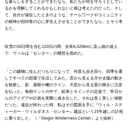
な暮らしをすることができたなら、私たちが何を守ろうとしてい
るかを理解してくれるかもしれないと彼は考えたのだった。そし
て、自分が遠征したときのような、チームワークやコミュニティ
の精神が招待客の心に芽生えさせることができたなら。とそう考
えた。
吹雪の50日間を含む220日の間、全長6,020kmに及ぶ旅の途上
で、ウィルは「センター」の構想を固めた。
「この建物に住んだつもりになって、何度も歩き回り、四季を通
してすべての部屋で生活してみた。窓から見える月や太陽の動き
を観察し、影、屋根や柵のライン、天窓から見る星の輝きに注意
を払った。毎朝テントの中で、鉛筆と６インチの定規で、昨日か
らのアイデアや計画を実際に描き出した。それは長く美しい体験
だった。遠征が終わった時、私はその図面を手に『ウィル・ステ
ィーガー・ウィルダネス・センター』建設という25年越しの計画
に乗り出した」（『Steger Wilderness Center』より抜粋）