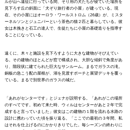
ルが山へ遠征に行っている間、そり用の犬たちが寝ていた場所を
見下ろす丘の斜面に「犬ぞり旅行者の小屋」が建っている。現
在、その小屋にはオーロラ・ワールストロム（26歳）が、ミスタ
ーネルソンとジュニパーという茶色の猫２匹と暮らしている。彼
女は木挽きと石工の達人で、生徒たちに小屋の基礎造りを指導す
ることになっている。
遠くに、木々と施設を見下ろすように大きな建物がそびえてい
る。その建物のほとんどが窓で構成され、大胆な傾斜で角度があ
り、階段状に建てられた巨大なサンルーム。まるでガラスの滝。
銅板の急こう配の屋根が、湖を見渡すポーチと展望デッキを覆っ
ている。まるで別世界のガラスの城だ。
「あれがセンターです」とジェナが説明する。「あれがこの場所
のすべてです。初めて来た時、ウィルはセンターがあと２年で完
成すると言っていました」彼女はこの建物の１階を流れる水路の
設計に携わっていた頃を振り返る。「ここでの最初の３年間、私
はそれを仕上げるのにかかりきりでした。毎シーズンの終わりに