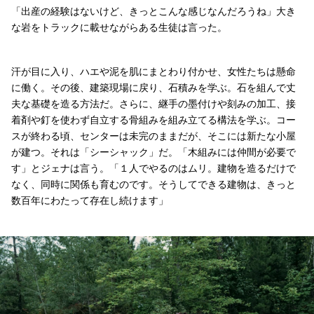
「出産の経験はないけど、きっとこんな感じなんだろうね」大き
な岩をトラックに載せながらある生徒は言った。
汗が目に入り、ハエや泥を肌にまとわり付かせ、女性たちは懸命
に働く。その後、建築現場に戻り、石積みを学ぶ。石を組んで丈
夫な基礎を造る方法だ。さらに、継手の墨付けや刻みの加工、接
着剤や釘を使わず自立する骨組みを組み立てる構法を学ぶ。コー
スが終わる頃、センターは未完のままだが、そこには新たな小屋
が建つ。それは「シーシャック」だ。「木組みには仲間が必要で
す」とジェナは言う。「１人でやるのはムリ。建物を造るだけで
なく、同時に関係も育むのです。そうしてできる建物は、きっと
数百年にわたって存在し続けます」
マリクルース・ロザーノ・リオス
アシュリー・デイビス（手前）
サラ・ラング（後列、オレンジのシャツ）
ブリティーニ・デアーモン
ベス・ハルバーソン（後列に着席、白いシャツ）
ケリシャ・パーマシュワリ
ジェナ・ポラード
「私が子供の頃、父は建築の仕事をしていました。小さい頃、仕事場に連れて行っ
「キャンプに行ったことも、テントのバルコニーでお風呂に入ったこともなかった
「私のお気に入りは、ここの家々を訪問すること。母娘みたいにね。『おやおや“
「何もないところから、何かを作れることがいいですね。しかもそれを自分の両手
「ここに来たら（生徒たちは）ホームセンターにばかり行かずに、どうやって仕事
「男の世界で何かをするチャンスがあるなら、やるべきよ。それが何であろうと、
「私たちは、プロとして、エキスパートとして、その知識をほかの女性に伝えよう
腹が立ちましたよ。だって私は一生懸命働きたい。楽な仕事は嫌いです。６年間、