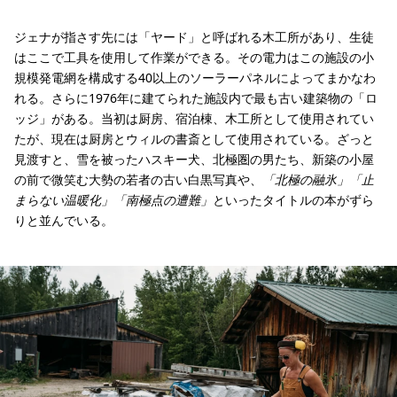
ジェナが指さす先には「ヤード」と呼ばれる木工所があり、生徒
はここで工具を使用して作業ができる。その電力はこの施設の小
規模発電網を構成する40以上のソーラーパネルによってまかなわ
れる。さらに1976年に建てられた施設内で最も古い建築物の「ロ
ッジ」がある。当初は厨房、宿泊棟、木工所として使用されてい
たが、現在は厨房とウィルの書斎として使用されている。ざっと
見渡すと、雪を被ったハスキー犬、北極圏の男たち、新築の小屋
の前で微笑む大勢の若者の古い白黒写真や、
「北極の融氷」「止
まらない温暖化」「南極点の遭難」
といったタイトルの本がずら
りと並んでいる。