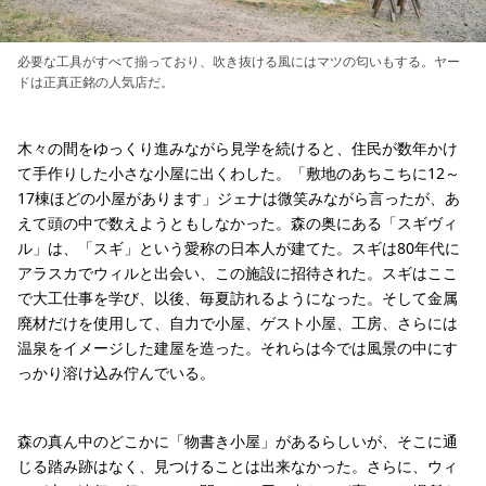
必要な工具がすべて揃っており、吹き抜ける風にはマツの匂いもする。ヤー
ドは正真正銘の人気店だ。
木々の間をゆっくり進みながら見学を続けると、住民が数年かけ
て手作りした小さな小屋に出くわした。「敷地のあちこちに12～
17棟ほどの小屋があります」ジェナは微笑みながら言ったが、あ
えて頭の中で数えようともしなかった。森の奥にある「スギヴィ
ル」は、「スギ」という愛称の日本人が建てた。スギは80年代に
アラスカでウィルと出会い、この施設に招待された。スギはここ
で大工仕事を学び、以後、毎夏訪れるようになった。そして金属
廃材だけを使用して、自力で小屋、ゲスト小屋、工房、さらには
温泉をイメージした建屋を造った。それらは今では風景の中にす
っかり溶け込み佇んでいる。
森の真ん中のどこかに「物書き小屋」があるらしいが、そこに通
じる踏み跡はなく、見つけることは出来なかった。さらに、ウィ