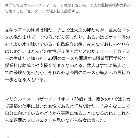
仲間たちはウィル・スティーガーと雑談しながら、１人の北極探検家の夢か
ら始まった「センター」の職人技に感嘆する。
見学ツアーの終点は湖だ。そこでは大工の卵たちが、巨大なドッ
クの陽だまりで、くつろいだり笑ったり、あるいはピケット湖の
心地よい水で泳いでいる。自己紹介の後、みんなでおしゃべりを
はじめた。ほとんどの女性がミネアポリスのサミット・アカデミ
ーの生徒だと知った。20週のコースを開設する職業専門学校で、
授業料は助成金や支援金でまかなわれる。数人はすでに職人とし
ての経験があったが、それ以外は今回のコースが職人への最初の
一歩となる人もいる。
マリクルース・ロザーノ・リオス（23歳）は、親族の中ではじめ
て建築の仕事に就いた女性であると打ち明けた。「みんなここで
自分に向いているかどうかを実際に知ることになるのね」これか
ら２週間のプロジェクトを思いながら彼女は言った。