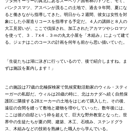
ソタ州イーリーの真北にあるスーペリア国有林のトウヒ、モミ、
バンクスマツ、アスペンが茂るこの土地で、過去９年間、夏にな
ると働きながら指導してきた。明日から２週間、彼女は女性を対
象にした小屋造りコースを指導する予定だ。４人の講師と８人の
大工見習いが、ここで伐採され、加工されたアカマツやシロマツ
を使って、３．７x４．３ｍの丸太小屋を「木組み」によって建て
る。ジェナはこのコースの計画を何年も前から思い描いていた。
「生徒たちは湖に泳ぎに行っているので、後で紹介しますね。ま
ずは施設を案内します！」
この施設は77歳の北極探検家で気候変動活動家のウィル・スティ
ーガーの私邸だ。ウィルは20歳の時に、北はカナダへ続く自然保
護区に隣接する28エーカーの土地をはじめて購入した。その後、
遠征の合間を縫って敷地と建物を増やしていった。数年後には、
ここは彼の自邸という枠を超えて、巨大な野外教室となった。世
界中の生徒たちが夏の間、建築、木工、石積み、ステンドグラ
ス、木組みなどの技術を熟練した職人から学んでいる。