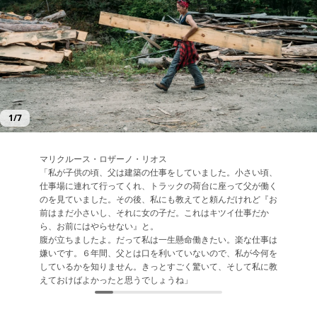
1
/
7
マリクルース・ロザーノ・リオス
アシュリー・デイビス（手前）
サラ・ラング（後列、オレンジのシャツ）
ブリティーニ・デアーモン
ベス・ハルバーソン（後列に着席、白いシャツ）
ケリシャ・パーマシュワリ
ジェナ・ポラード
「私が子供の頃、父は建築の仕事をしていました。小さい頃、
「キャンプに行ったことも、テントのバルコニーでお風呂に入
「私のお気に入りは、ここの家々を訪問すること。母娘みたい
「何もないところから、何かを作れることがいいですね。しか
「ここに来たら（生徒たちは）ホームセンターにばかり行かず
「男の世界で何かをするチャンスがあるなら、やるべきよ。そ
「私たちは、プロとして、エキスパートとして、その知識をほ
仕事場に連れて行ってくれ、トラックの荷台に座って父が働く
ったこともなかったけど、現代人の生活をしないって新鮮。そ
にね。『おやおや“ひよっこ”が来たよ』って、実際は言われな
もそれを自分の両手と少しの創造性でできるのですから。事業
に、どうやって仕事をやり遂げるか、やりくりを学びます。彼
れが何であろうと、女性として、有色人種の女性として、その
かの女性に伝えようとする女性を求めいる。すべてはそうやっ
のを見ていました。その後、私にも教えてと頼んだけれど『お
もそも人類は泥の中で暮らし始めたということを人は忘れてい
いけれど、そんな感じ。この先には新たな未来が待っていると
を立ち上げ、自分自身の仕事を、自分で人を雇えるようになり
女たちは、どんどん強くなっています。この先に自分たちが活
世界を変えることができるのだから」
て続いていくと」
前はまだ小さいし、それに女の子だ。これはキツイ仕事だか
る。（ここでは）すべてが静かで、穏やかで、精神的に落ち着
思う。何かを違ったやり方でやらなければならなくなった時、
たいです」
躍できる場があることを学んでいるのです」
ら、お前にはやらせない』と。
く。すべてが平和で、あらゆるものが純粋。ここはポジティブ
私は世界にとって役立つ存在になりたいですね」
腹が立ちましたよ。だって私は一生懸命働きたい。楽な仕事は
なもので溢れている」
嫌いです。６年間、父とは口を利いていないので、私が今何を
しているかを知りません。きっとすごく驚いて、そして私に教
えておけばよかったと思うでしょうね」