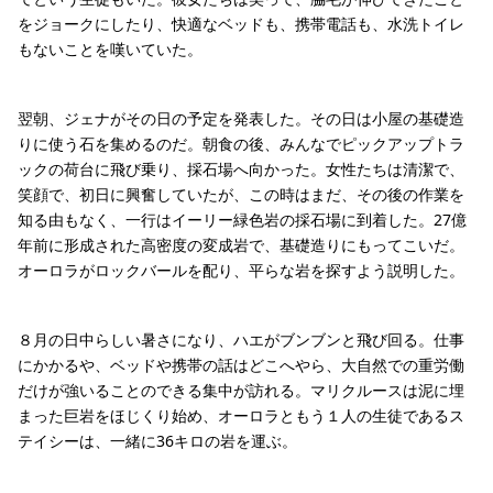
をジョークにしたり、快適なベッドも、携帯電話も、水洗トイレ
もないことを嘆いていた。
翌朝、ジェナがその日の予定を発表した。その日は小屋の基礎造
りに使う石を集めるのだ。朝食の後、みんなでピックアップトラ
ックの荷台に飛び乗り、採石場へ向かった。女性たちは清潔で、
笑顔で、初日に興奮していたが、この時はまだ、その後の作業を
知る由もなく、一行はイーリー緑色岩の採石場に到着した。27億
年前に形成された高密度の変成岩で、基礎造りにもってこいだ。
オーロラがロックバールを配り、平らな岩を探すよう説明した。
８月の日中らしい暑さになり、ハエがブンブンと飛び回る。仕事
にかかるや、ベッドや携帯の話はどこへやら、大自然での重労働
だけが強いることのできる集中が訪れる。マリクルースは泥に埋
まった巨岩をほじくり始め、オーロラともう１人の生徒であるス
テイシーは、一緒に36キロの岩を運ぶ。