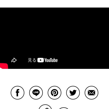
Facebookで共有する
Lineで共有する
Pinterestで共有する
Twitterで共有する
Emailで