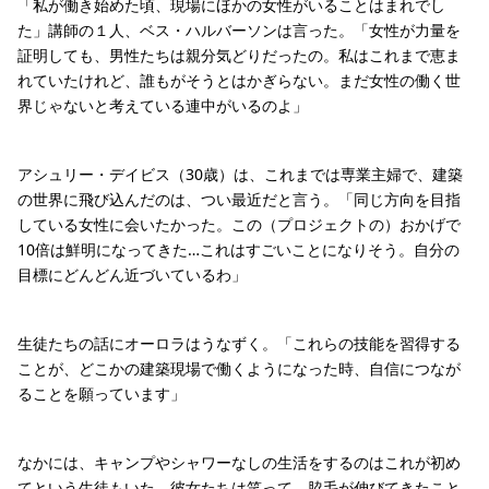
「私が働き始めた頃、現場にほかの女性がいることはまれでし
た」講師の１人、ベス・ハルバーソンは言った。「女性が力量を
証明しても、男性たちは親分気どりだったの。私はこれまで恵ま
れていたけれど、誰もがそうとはかぎらない。まだ女性の働く世
界じゃないと考えている連中がいるのよ」
アシュリー・デイビス（30歳）は、これまでは専業主婦で、建築
の世界に飛び込んだのは、つい最近だと言う。「同じ方向を目指
している女性に会いたかった。この（プロジェクトの）おかげで
10倍は鮮明になってきた…これはすごいことになりそう。自分の
目標にどんどん近づいているわ」
生徒たちの話にオーロラはうなずく。「これらの技能を習得する
ことが、どこかの建築現場で働くようになった時、自信につなが
ることを願っています」
なかには、キャンプやシャワーなしの生活をするのはこれが初め
てという生徒もいた。彼女たちは笑って、脇毛が伸びてきたこと