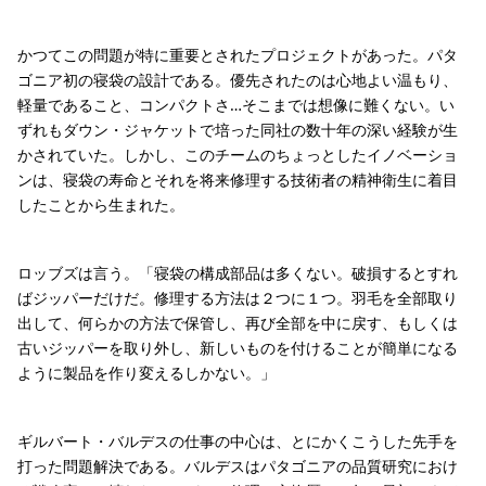
かつてこの問題が特に重要とされたプロジェクトがあった。パタ
ゴニア初の寝袋の設計である。優先されたのは心地よい温もり、
軽量であること、コンパクトさ…そこまでは想像に難くない。い
ずれもダウン・ジャケットで培った同社の数十年の深い経験が生
かされていた。しかし、このチームのちょっとしたイノベーショ
ンは、寝袋の寿命とそれを将来修理する技術者の精神衛生に着目
したことから生まれた。
ロッブズは言う。「寝袋の構成部品は多くない。破損するとすれ
ばジッパーだけだ。修理する方法は２つに１つ。羽毛を全部取り
出して、何らかの方法で保管し、再び全部を中に戻す、もしくは
古いジッパーを取り外し、新しいものを付けることが簡単になる
ように製品を作り変えるしかない。」
ギルバート・バルデスの仕事の中心は、とにかくこうした先手を
打った問題解決である。バルデスはパタゴニアの品質研究におけ