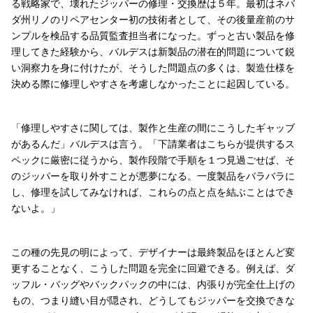
る戦略家で、壊れたジッパーの修理・交換歴は５年。最初はネバ
ダ州リノのリペアセンター初の技術者として、その後量産前のサ
ンプルを検品する品質監査担当者になった。ずっと古い製品を修
理してきた経験から、バルデスは新製品の潜在的問題について鋭
い洞察力を身に付けたが、そうした問題点の多くは、製造仕様を
決める際に修理しやすさを考慮しなかったことに起因している。
「修理しやすさに関しては、製作と生産の間にこうしたギャッブ
があるんだ」バルデスは言う。「下請業者はこちらが提供するス
ペックに厳密に従うから、製作段階で手順を１つ見過ごせば、そ
のジッパーを取り外すことが悪夢になる。一度製品をバラバラに
し、修理を試してみなければ、これらの点と点を結ぶことはでき
ないよ。」
この種の先見の明によって、デザイナーは最終製品をほとんど変
更することなく、こうした問題を完全に回避できる。例えば、ダ
ッフル・バッグやバックパックの中には、内張りが完全仕上げの
もの、つまり縫い目が隠され、どうしてもジッパーを交換できな