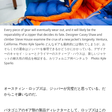
Every piece of gear will eventually wear out, and it will likely be the
repairability of a zipper that decides its fate. Designer Casey Shaw and
climber Steve House examine the crux of a new jacket's longevity. Ventura,
California. Photo: Kyle Sparks どんなギアも最終的には壊れてしまうが、お
そらくその運命はジッパーを修理できるかどうかにかかっている。デザイナ
ーのキャセイ・ショーとクライマーのスティーブ・ハウスは、新しいジャケ
ットの耐久性の弱点を検証する。カリフォルニア州ベンチュラ Photo: Kyle
Sparks
オースティン・ロッブズは、ジッパーが完璧だと思っている。だ
からこそ嫌いなのだ。
パタゴニアのギア類の製品ディレクターとして、ロッブズはこの