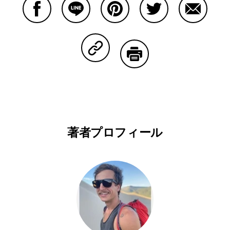
Facebookで共有する
Lineで共有する
Pinterestで共有する
Twitterで共有する
Emailで
Copy Linkで共有する
印刷する
著者プロフィール