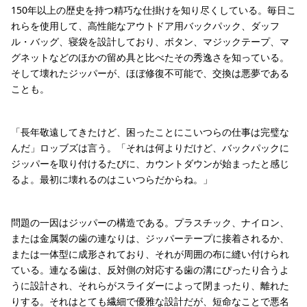
150年以上の歴史を持つ精巧な仕掛けを知り尽くしている。毎日こ
れらを使用して、高性能なアウトドア用バックパック、ダッフ
ル・バッグ、寝袋を設計しており、ボタン、マジックテープ、マ
グネットなどのほかの留め具と比べたその秀逸さを知っている。
そして壊れたジッパーが、ほぼ修復不可能で、交換は悪夢である
ことも。
「長年敬遠してきたけど、困ったことにこいつらの仕事は完璧な
んだ」ロッブズは言う。「それは何よりだけど、バックパックに
ジッパーを取り付けるたびに、カウントダウンが始まったと感じ
るよ。最初に壊れるのはこいつらだからね。」
問題の一因はジッパーの構造である。プラスチック、ナイロン、
または金属製の歯の連なりは、ジッパーテープに接着されるか、
または一体型に成形されており、それが周囲の布に縫い付けられ
ている。連なる歯は、反対側の対応する歯の溝にぴったり合うよ
うに設計され、それらがスライダーによって閉まったり、離れた
りする。それはとても繊細で優雅な設計だが、短命なことで悪名