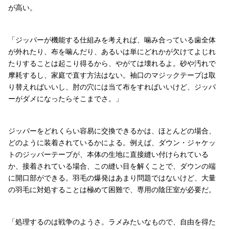
が高い。
「ジッパーが機能する仕組みを考えれば、噛み合っている歯全体
が外れたり、布を噛んだり、あるいは単にどれかが欠けてよじれ
たりすることは起こり得るから、やがては壊れるよ。砂や汚れで
摩耗するし、家庭で直す方法はない。袖口のマジックテープは取
り替えればいいし、肘の穴には当て布をすればいいけど、ジッパ
ーがダメになったらそこまでさ。」
ジッパーをどれくらい容易に交換できるかは、ほとんどの場合、
どのように装着されているかによる。例えば、ダウン・ジャケッ
トのジッパーテープが、本体の生地に直接縫い付けられている
か、接着されている場合、この縫い目を解くことで、ダウンの端
に開口部ができる。羽毛の爆発はあまり問題ではないけど、大量
の羽毛に対処することは極めて困難で、専用の陰圧室が必要だ。
「処理するのは戦争のようさ。ラメみたいなもので、自由を得た