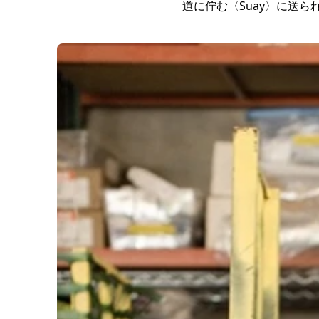
道に佇む〈Suay〉に送ら