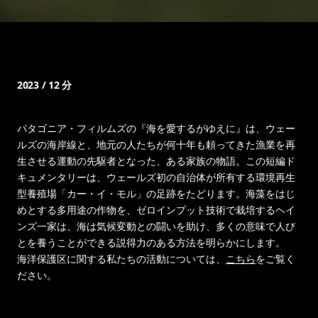
2023 / 12 分
パタゴニア・フィルムズの『海を愛するがゆえに』は、ウェー
ルズの海岸線と、地元の人たちが何十年も頼ってきた漁業を再
生させる運動の先駆者となった、ある家族の物語。この短編ド
キュメンタリーは、ウェールズ初の自治体が所有する環境再生
型養殖場「カー・イ・モル」の足跡をたどります。海藻をはじ
めとする多用途の作物を、ゼロインプット技術で栽培するヘイ
ンズ一家は、海は気候変動との闘いを助け、多くの意味で人び
とを養うことができる説得力のある方法を明らかにします。
海洋保護区に関する私たちの活動については、
こちら
をご覧く
ださい。