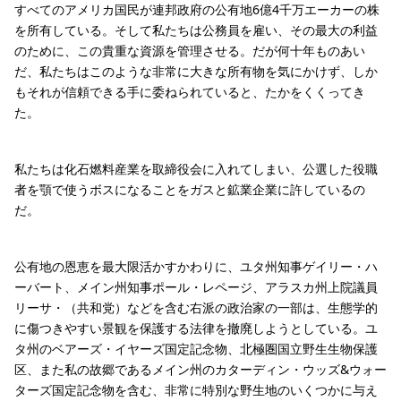
すべてのアメリカ国民が連邦政府の公有地6億4千万エーカーの株
を所有している。そして私たちは公務員を雇い、その最大の利益
のために、この貴重な資源を管理させる。だが何十年ものあい
だ、私たちはこのような非常に大きな所有物を気にかけず、しか
もそれが信頼できる手に委ねられていると、たかをくくってき
た。
私たちは化石燃料産業を取締役会に入れてしまい、公選した役職
者を顎で使うボスになることをガスと鉱業企業に許しているの
だ。
公有地の恩恵を最大限活かすかわりに、ユタ州知事ゲイリー・ハ
ーバート、メイン州知事ポール・レページ、アラスカ州上院議員
リーサ・（共和党）などを含む右派の政治家の一部は、生態学的
に傷つきやすい景観を保護する法律を撤廃しようとしている。ユ
タ州のベアーズ・イヤーズ国定記念物、北極圏国立野生生物保護
区、また私の故郷であるメイン州のカターディン・ウッズ&ウォー
ターズ国定記念物を含む、非常に特別な野生地のいくつかに与え