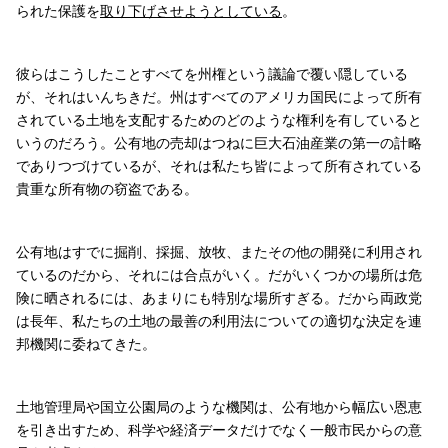
られた保護を
取り下げさせようとしている
。
彼らはこうしたことすべてを州権という議論で覆い隠している
が、それはいんちきだ。州はすべてのアメリカ国民によって所有
されている土地を支配するためのどのような権利を有していると
いうのだろう。公有地の売却はつねに巨大石油産業の第一の計略
でありつづけているが、それは私たち皆によって所有されている
貴重な所有物の窃盗である。
公有地はすでに掘削、採掘、放牧、またその他の開発に利用され
ているのだから、それには合点がいく。だがいくつかの場所は危
険に晒されるには、あまりにも特別な場所すぎる。だから両政党
は長年、私たちの土地の最善の利用法についての適切な決定を連
邦機関に委ねてきた。
土地管理局や国立公園局のような機関は、公有地から幅広い恩恵
を引き出すため、科学や経済データだけでなく一般市民からの意