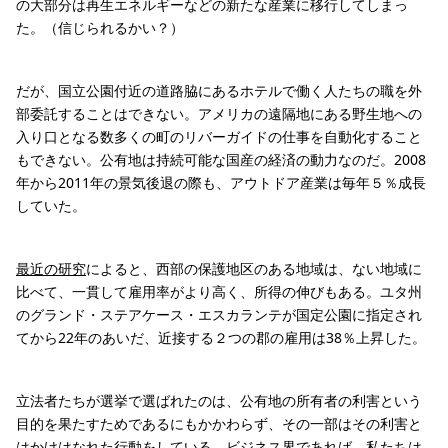
の大部分は再生エネルギーなどの新たな産業に移行してしまっ
た。（信じられるかい？）
だが、国立公園付近の道路脇にあるホテルで働く人たちの職を外
部委託することはできない。アメリカの遠隔地にある野生地への
入り口となる数多くの町のリバーガイドの仕事を自動化すること
もできない。公有地は持続可能な国産の経済の動力なのだ。2008
年から2011年の景気後退の際も、アウトドア産業は毎年５％成長
していた。
最近の研究
によると、西部の保護地区のある地域は、ない地域に
比べて、一貫して雇用率がより高く、所得の伸びもある。ユタ州
のグランド・ステアケース・エスカランテが国定公園に指定され
てから22年のあいだ、近接する２つの郡の雇用は38％上昇した。
立法者たちが選挙で選ばれたのは、公有地の所有者の利害という
目的を果たすためであるにもかかわらず、その一部はその利害と
はかけはなれた行動をしている。ビジネス界であれば、私たちは