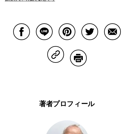
Facebookで共有する
Lineで共有する
Pinterestで共有する
Twitterで共有する
Emailで
Copy Linkで共有する
印刷する
著者プロフィール