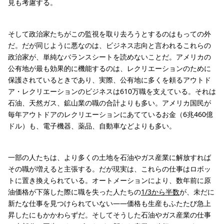
見も考慮する。
そして政治家たちがこの監視を取り去ろうとするのはもっての外
だ。だが同じように悪なのは、ビジネス志向と言われるこれらの
政治家が、単純なバランスシートを読めないことだ。アメリカの
公有地が最も効果的に機能するのは、レクリエーションのために
保護されているときであり、実際、公有地に多くを頼るアウトド
ア・レクリエーションのビジネスは610万職を支えている。それは
石油、天然ガス、鉱山業の職の合計よりも多い。アメリカ国民が
毎年アウトドアのレクリエーションにあてているお金（6兆460億
ドル）も、電子機器、薬品、自動車などよりも多い。
一部の人たちは、より多くの土地を石油やガス産業に解放すれば
その職が増えると主張する。だが現実は、これらの仕事はロボッ
トに置き換えられている。オートメーションにより、数年前に原
油価格が下落した際に職を失った人たちの
1/3から半数
が、未だに
新たな仕事を見つけられていない――価格も生産もふたたび急上
昇したにもかかわらずだ。そしてそうした石油やガス産業の仕事