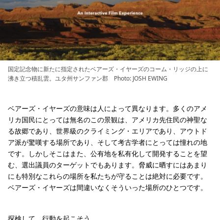
国定記念物に新たに指定されたベアーズ・イヤーズのコーム・リッジの上に
沸き立つ積乱雲。ユタ州サンファン郡 Photo: JOSH EWING
ベアーズ・イヤーズの意味は人によって異なります。多くのアメ
リカ国民にとっては無名のこの景観は、アメリカ先住民の神聖な
る故郷であり、世界級のクライミング・エリアであり、アウトド
ア派が驚嘆する場所であり、そして考古学者にとっては憧れの地
です。しかしそこはまた、公有地を私有化して開発することを望
む、選出議員のターゲットでもあります。脅威に晒すにはあまり
にも特別なこれらの場所を私たちが守ることは絶対に必要です。
ベアーズ・イヤーズは間違いなくそういった場所のひとつです。
探検して、行動を起こそう