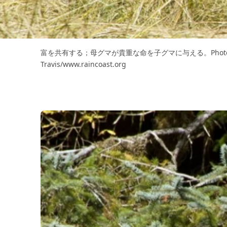
富を共有する；母グマが貴重な命を子グマに与える。Photo: 
Travis/www.raincoast.org