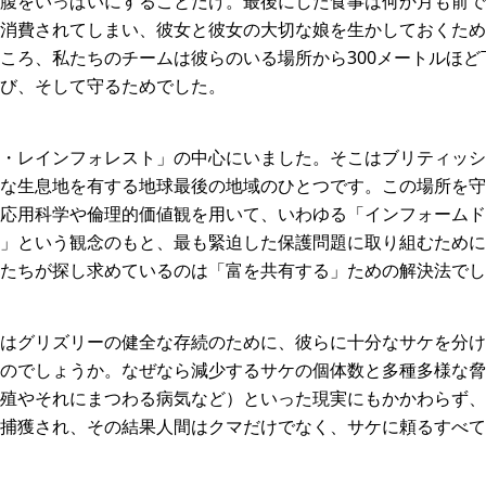
腹をいっぱいにすることだけ。最後にした食事は何か月も前で
消費されてしまい、彼女と彼女の大切な娘を生かしておくため
ころ、私たちのチームは彼らのいる場所から300メートルほど
び、そして守るためでした。
・レインフォレスト」の中心にいました。そこはブリティッシ
な生息地を有する地球最後の地域のひとつです。この場所を守
応用科学や倫理的価値観を用いて、いわゆる「インフォームド
」という観念のもと、最も緊迫した保護問題に取り組むために
たちが探し求めているのは「富を共有する」ための解決法でし
はグリズリーの健全な存続のために、彼らに十分なサケを分け
のでしょうか。なぜなら減少するサケの個体数と多種多様な脅
殖やそれにまつわる病気など）といった現実にもかかわらず、
捕獲され、その結果人間はクマだけでなく、サケに頼るすべて