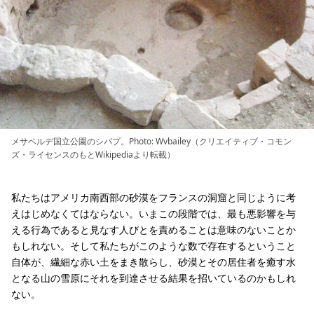
メサベルデ国立公園のシパプ。Photo: Wvbailey（クリエイティブ・コモン
ズ・ライセンスのもとWikipediaより転載）
私たちはアメリカ南西部の砂漠をフランスの洞窟と同じように考
えはじめなくてはならない。いまこの段階では、最も悪影響を与
える行為であると見なす人びとを責めることは意味のないことか
もしれない。そして私たちがこのような数で存在するということ
自体が、繊細な赤い土をまき散らし、砂漠とその居住者を癒す水
となる山の雪原にそれを到達させる結果を招いているのかもしれ
ない。