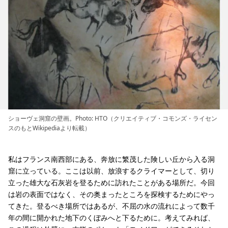
ショーヴェ洞窟の壁画。Photo: HTO（クリエイティブ・コモンズ・ライセン
スのもとWikipediaより転載）
私はフランス南西部にある、奔放に繁茂した険しい丘から入る洞
窟に立っている。ここは以前、放浪するクライマーとして、切り
立った雄大な石灰岩を登るために訪れたことがある場所だ。今回
は岩の表面ではなく、その奥まったところを探検するためにやっ
てきた。登るべき場所ではあるが、不屈の水の流れによって数千
年の間に開かれた地下のくぼみへと下るために。考えてみれば、