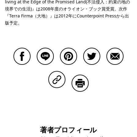
living at the Edge of the Promised Land(不法侵入：約束の地の
境界での生活)』は2008年度のオライオン・ブック賞受賞。次作
『Terra Firma（大地）』は2012年にCounterpoint Pressから出
版予定。
Facebookで共有する
Lineで共有する
Pinterestで共有する
Twitterで共有する
Emailで
Copy Linkで共有する
印刷する
著者プロフィール