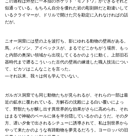
この過程は外壁に一本指のポケット「モノドワ」ができるそれと
似通っている。もちろん自分を優れた岩の彫刻師だと勘違いして
いるクライマーが、ドリルで開けた穴を勘定に入れなければの話
だが。
ニオー洞窟には壁の上を波打ち、影にゆれる動物の壁画がある。
馬、バイソン、アイベックスが、まるでどこかちがう場所、もっ
と内部の奥深い領域から出現してくるかのように動く。上部旧石
器時代まで遡るこういった古代の壁画の練達した職人技法につい
て、ピカソはこんなことを言った。
―それ以来、我々は何も学んでいない。
ガルガス洞窟でも同じ動物たちが見られるが、それらの一部は最
近の鉱水に覆われている。方解石の沈殿による白い覆いによっ
て、野獣たちが醸し出す異世界的な効果がさらに高められ、それ
はまるで神秘のベールに体を半分隠しているかのようだ。その夕
方、遅い夕食で出されるシチューに誘導されて、私は別世界から
やって来たかのような有蹄動物を夢見るだろう。ヨーロッパの旧