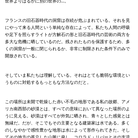
世界よりはるかに別の世界の…。
フランスの旧石器時代の洞窟は存続が危ぶまれている。それを見
にやって来る人間という単純な存在によって。私たち人間の呼吸
や足下を照らすライトが方解石の形と旧石器時代の芸術の両方を
多大な危機に晒しているのだ。残されたものを保護するため、多
くの洞窟が一般に閉じられるか、非常に制限された条件下のみで
開放されている。
そしていま私たちは理解している。それはとても脆弱な環境とい
うものに対処するもっともな方法なのだと。
この場所は未開で乾燥した赤い不毛の地形である私の故郷、アメ
リカ南西部の砂漠とは、すべての意味において異なった場所のよ
うに見える。砂漠はすべてが外気に晒され、青々とした感覚とは
無縁だ。だが、そこでもその主要となる建築家は水である。多く
のしなやかで感性豊かな地形は水によって形作られてきた。そし
てその地方の孤立した山脈に発し、コロラド・リバーとその支流