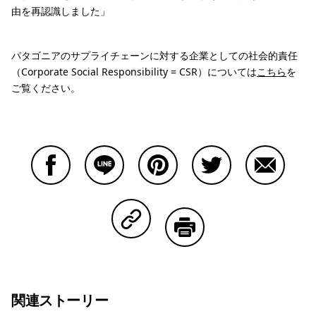
由を再認識しました」
パタゴニアのサプライチェーンに対する企業としての社会的責任
（Corporate Social Responsibility = CSR）については
こちら
を
ご覧ください。
Facebookで共有する
Lineで共有する
Pinterestで共有する
Twitterで共有する
Emailで
Copy Linkで共有する
印刷する
関連ストーリー