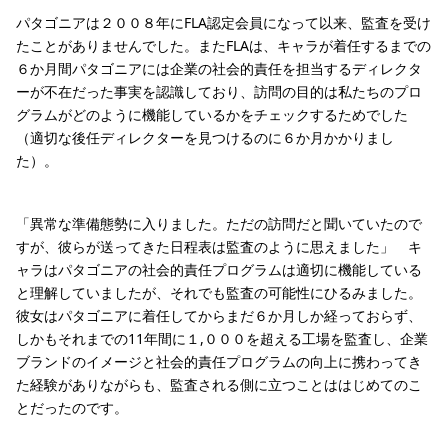
パタゴニアは２００８年にFLA認定会員になって以来、監査を受け
たことがありませんでした。またFLAは、キャラが着任するまでの
６か月間パタゴニアには企業の社会的責任を担当するディレクタ
ーが不在だった事実を認識しており、訪問の目的は私たちのプロ
グラムがどのように機能しているかをチェックするためでした
（適切な後任ディレクターを見つけるのに６か月かかりまし
た）。
「異常な準備態勢に入りました。ただの訪問だと聞いていたので
すが、彼らが送ってきた日程表は監査のように思えました」 キ
ャラはパタゴニアの社会的責任プログラムは適切に機能している
と理解していましたが、それでも監査の可能性にひるみました。
彼女はパタゴニアに着任してからまだ６か月しか経っておらず、
しかもそれまでの11年間に１,０００を超える工場を監査し、企業
ブランドのイメージと社会的責任プログラムの向上に携わってき
た経験がありながらも、監査される側に立つことははじめてのこ
とだったのです。