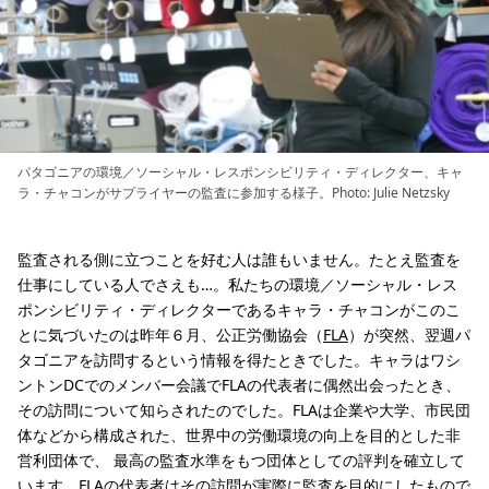
パタゴニアの環境／ソーシャル・レスポンシビリティ・ディレクター、キャ
ラ・チャコンがサプライヤーの監査に参加する様子。Photo: Julie Netzsky
監査される側に立つことを好む人は誰もいません。たとえ監査を
仕事にしている人でさえも…。私たちの環境／ソーシャル・レス
ポンシビリティ・ディレクターであるキャラ・チャコンがこのこ
とに気づいたのは昨年６月、公正労働協会（
FLA
）が突然、翌週パ
タゴニアを訪問するという情報を得たときでした。キャラはワシ
ントンDCでのメンバー会議でFLAの代表者に偶然出会ったとき、
その訪問について知らされたのでした。FLAは企業や大学、市民団
体などから構成された、世界中の労働環境の向上を目的とした非
営利団体で、 最高の監査水準をもつ団体としての評判を確立して
います。FLAの代表者はその訪問が実際に監査を目的にしたもので