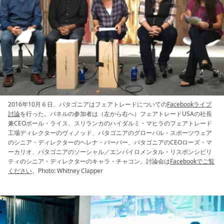
2016年10月６日、パタゴニアはフェアトレードについての
Facebookライブ
討論
を行った。パネルの参加者は（左から右へ）フェアトレードUSAの社長
兼CEOポール・ライス、スリランカのハイダルミ・マヒラのフェアトレード
工場ディレクターのヴィノッド、パタゴニアのグローバル・スポーツウェア
のシニア・ディレクターのヘレナ・バーバー、パタゴニアのCEOローズ・マ
ーカリオ、パタゴニアのソーシャル／エンバイロメンタル・リスポンシビリ
ティのシニア・ディレクターのキャラ・チャコン。討論会は
Facebookでご覧
ください
。Photo: Whitney Clapper