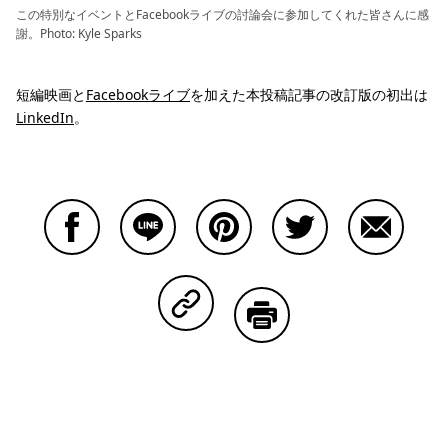
この特別なイベントとFacebookライブの討論会に参加してくれた皆さんに感
謝。Photo: Kyle Sparks
短編映画と
Facebookライブ
を加えた本投稿記事の改訂版の初出は
LinkedIn
。
Facebookで共有する
Lineで共有する
Pinterestで共有する
Twitterで共有する
Emailで
Copy Linkで共有する
印刷する