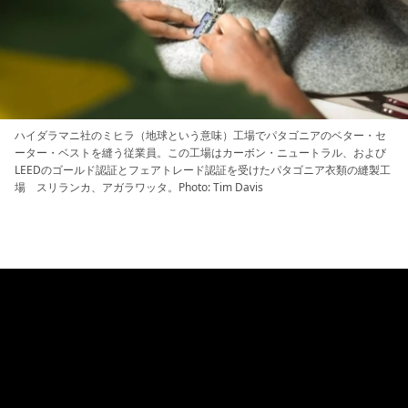
ハイダラマニ社のミヒラ（地球という意味）工場でパタゴニアのベター・セ
ーター・ベストを縫う従業員。この工場はカーボン・ニュートラル、および
LEEDのゴールド認証とフェアトレード認証を受けたパタゴニア衣類の縫製工
場 スリランカ、アガラワッタ。Photo: Tim Davis