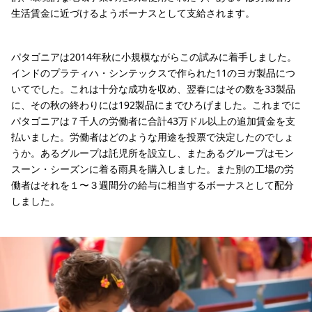
生活賃金に近づけるようボーナスとして支給されます。
パタゴニアは2014年秋に小規模ながらこの試みに着手しました。
インドのプラティハ・シンテックスで作られた11のヨガ製品につ
いてでした。これは十分な成功を収め、翌春にはその数を33製品
に、その秋の終わりには192製品にまでひろげました。これまでに
パタゴニアは７千人の労働者に合計43万ドル以上の追加賃金を支
払いました。労働者はどのような用途を投票で決定したのでしょ
うか。あるグループは託児所を設立し、またあるグループはモン
スーン・シーズンに着る雨具を購入しました。また別の工場の労
働者はそれを１〜３週間分の給与に相当するボーナスとして配分
しました。