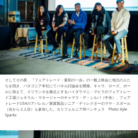
そしてその夜、『フェアトレード：最初の一歩』の一般上映会に地元の人た
ちを招き、パタゴニア本社にてパネル討論会を開催。キャラ、ローズ、ポー
ルに加えて、スリランカを拠点とするハイダラマニ・マヒラのフェアトレー
ド工場ジェネラル・マネージャーのチャマラ・デ・シルバ（中央）、フェア
トレードUSAのアパレル／家庭製品シニア・ディレクターのマヤ・スポール
（右から２人目）も参加した。カリフォルニア州ベンチュラ Photo: Kyle
Sparks