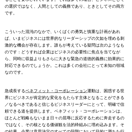
の選択ではなく、人間としての義務であり、ときとしてその両方
です。
こういった混沌のなかで、いくばくの勇気と慎重な計画があれ
ば、いまビジネスには世界的なリーダーシップの欠如を埋める刺
激的な機会が存在します。誰もが考えている疑問は次のようなも
のです：どうすれば企業はビジネスの必要性に焦点を当てなが
ら、同時に収益よりもさらに大きな緊急の道徳的義務に効果的に
対応できるのでしょうか。これは多くの会社にとって未知の領域
なのです。
急成長する
ベネフィット・コーポレーション
運動は、困惑する世
界にビジネスが肯定的な変化をもたらす主体となることができる
／なるべきであると信じるビジネスリーダーにとって、明確で信
頼できる道を提供します。ベネフィット・コーポレーションは、
ほとんど戦略もないまま日々の屈辱に反応するために奔走するの
ではなく、その核となる価値観を法的枠組みに埋め込みます。そ
の結果、企業は意思決定のすべての段階において目的に満ちた行