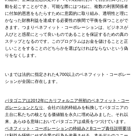
動を起こすことができ、可能な際にはつねに、複数の利害関係者
に付加的恩恵をもたらすために意図的に取り組み、透明性と理に
かなった財務利益を達成する必要性の狭間で平衡を保つことがで
きます。つまりベネフィット・コーポレーションは、ビジネスが
人びとと惑星にとって良いものであることを保証するための真の
ステップとなるのです。このプログラムはお金を儲けることと正
しいことをすることのどちらかを選ばなければならないという偽
りをなくします。
いまでは法的に指定された4,700以上のベネフィット・コーポレー
ションが全国に存在します。
パタゴニアは2012年にカリフォルニア州初のベネフィット・コー
ポレーションとなり
、会社の法的枠組みを転換してパタゴニアの
土台に私たちの核となる価値観を永久に埋め込みました。それ以
来、あらゆる意味においてパタゴニアは成長をつづけています。
ベネフィット・コーポレーションの枠組みとBコープ責任説明要項
は利益を犠牲にせず企業の行為を改善させる、本モデルのユニー