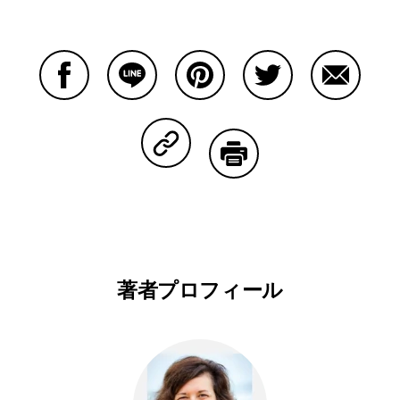
Facebookで共有する
Lineで共有する
Pinterestで共有する
Twitterで共有する
Emailで
Copy Linkで共有する
印刷する
著者プロフィール