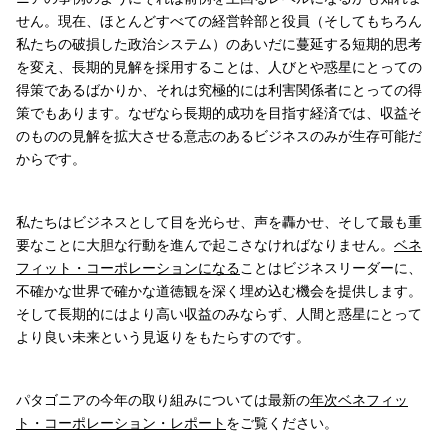
せん。現在、ほとんどすべての経営幹部と役員（そしてもちろん
私たちの破損した政治システム）のあいだに蔓延する短期的思考
を変え、長期的見解を採用することは、人びとや惑星にとっての
得策であるばかりか、それは究極的には利害関係者にとっての得
策でもあります。なぜなら長期的成功を目指す経済では、収益そ
のものの見解を拡大させる意志のあるビジネスのみが生存可能だ
からです。
私たちはビジネスとして目を光らせ、声を轟かせ、そして最も重
要なことに大胆な行動を進んで起こさなければなりません。
ベネ
フィット・コーポレーションになる
ことはビジネスリーダーに、
不確かな世界で確かな道徳観を深く埋め込む機会を提供します。
そして長期的にはより高い収益のみならず、人間と惑星にとって
より良い未来という見返りをもたらすのです。
パタゴニアの今年の取り組みについては最新の
年次ベネフィッ
ト・コーポレーション・レポート
をご覧ください。