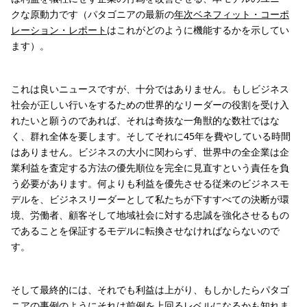
クな原動力です（パタゴニアの最新の
年次ベネフィット・コーポ
レーション・レポート
はこれがどのように機能するかを示してい
ます）。
これは良いニュースですが、十分ではありません。もしビジネス
社会が正しい行いをするための世界的なリーダーの役割を受け入
れたいと願うのであれば、それは奇抜な一角獣的な数社ではな
く、群れ全体を要します。そしてそれに45年を費やしている時間
はありません。ビジネスの大小に関わらず、世界中の全企業は企
業利益を査定する方法の優先順位を完全に見直すという責任を負
う必要があります。何よりも利益を優先させる従来のビジネスモ
デルを、ビジネスリーダーとして私たちが下すすべての決断が環
境、労働者、顧客そして地域社会に対する忠誠を強化させるもの
であることを保証するモデルに転換させなければならないので
す。
そして最終的には、それでも利益は上がり、もしかしたらパタゴ
ニアの事例のようにそれは前例を上回るレベルになるかも知れま